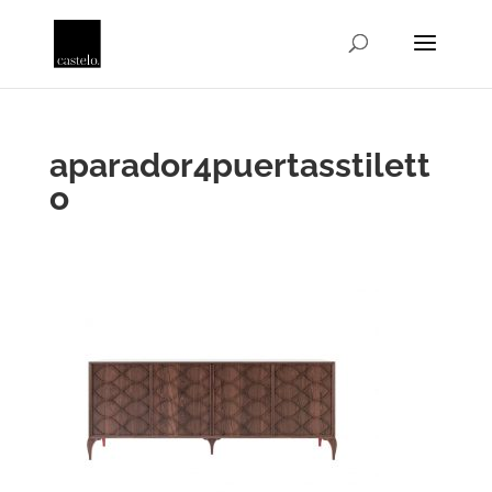
aparador4puertasstilett
o